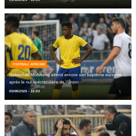
FOOTBALL AFRICAIN
Relebohile Mofokeng attend encore son baptême européen
après le nul spectaculaire de l’Union
05/08/2026 - 15:03