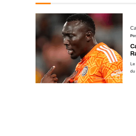
Ca
Po
Ca
R
Le 
du