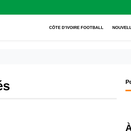
CÔTE D’IVOIRE FOOTBALL
NOUVEL
és
P
À