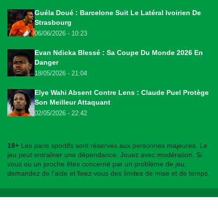
Guéla Doué : Barcelone Suit Le Latéral Ivoirien De
Strasbourg
06/06/2026 - 10:23
Evan Ndicka Blessé : Sa Coupe Du Monde 2026 En
Danger
18/05/2026 - 21:04
Elye Wahi Absent Contre Lens : Claude Puel Protège
Son Meilleur Attaquant
02/05/2026 - 22:42
18+
Les paris sportifs sont réservés aux personnes majeures. Le
jeu peut entraîner une dépendance. Jouez avec modération. Si
vous ou un proche êtes concerné par un problème de jeu,
demandez de l'aide et fixez-vous des limites de mise et de temps.
© 2026
bookmakers225.ci
. Tous droits réservés.