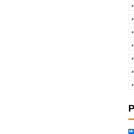
#
#
#
#
P