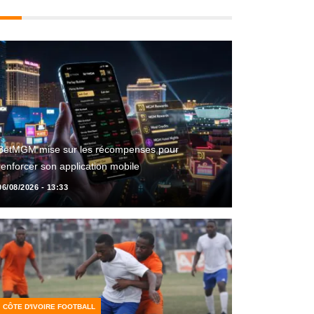
BetMGM mise sur les récompenses pour
renforcer son application mobile
06/08/2026 - 13:33
CÔTE D'IVOIRE FOOTBALL