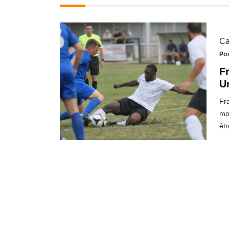
Ca
Po
F
U
Fr
mo
êt