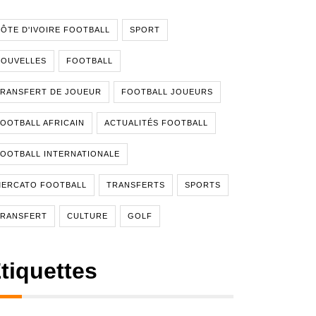
ÔTE D'IVOIRE FOOTBALL
SPORT
NOUVELLES
FOOTBALL
RANSFERT DE JOUEUR
FOOTBALL JOUEURS
OOTBALL AFRICAIN
ACTUALITÉS FOOTBALL
OOTBALL INTERNATIONALE
MERCATO FOOTBALL
TRANSFERTS
SPORTS
TRANSFERT
CULTURE
GOLF
tiquettes