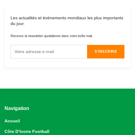
Les actualités et événements mondiaux les plus importants
du jour.
Recevez la newsletter quotidienne dans votre boîte mail.
S'INSCRIRE
Navigation
Accueil
Côte D’Ivoire Football