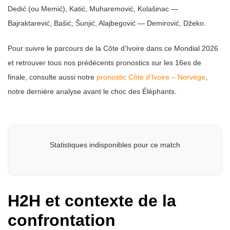
Dedić (ou Memić), Katić, Muharemović, Kolašinac —
Bajraktarević, Bašić, Šunjić, Alajbegović — Demirović, Džeko.
Pour suivre le parcours de la Côte d’Ivoire dans ce Mondial 2026
et retrouver tous nos prédécents pronostics sur les 16es de
finale, consulte aussi notre
pronostic Côte d’Ivoire – Norvège
,
notre dernière analyse avant le choc des Éléphants.
Statistiques indisponibles pour ce match
H2H et contexte de la
confrontation