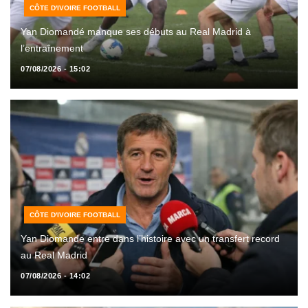
CÔTE D'IVOIRE FOOTBALL
Yan Diomandé manque ses débuts au Real Madrid à
l’entraînement
07/08/2026 - 15:02
CÔTE D'IVOIRE FOOTBALL
Yan Diomande entre dans l’histoire avec un transfert record
au Real Madrid
07/08/2026 - 14:02