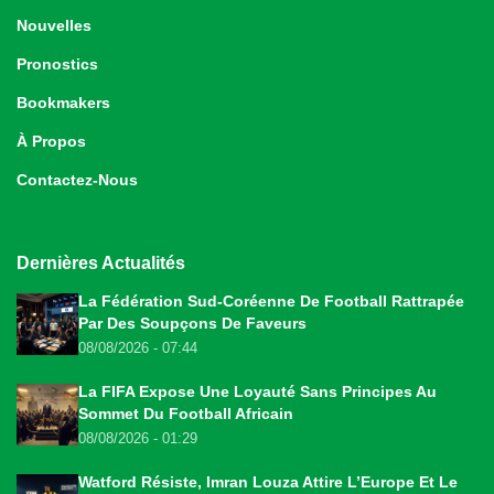
Nouvelles
Pronostics
Bookmakers
À Propos
Contactez-Nous
Dernières Actualités
La Fédération Sud-Coréenne De Football Rattrapée
Par Des Soupçons De Faveurs
08/08/2026 - 07:44
La FIFA Expose Une Loyauté Sans Principes Au
Sommet Du Football Africain
08/08/2026 - 01:29
Watford Résiste, Imran Louza Attire L’Europe Et Le