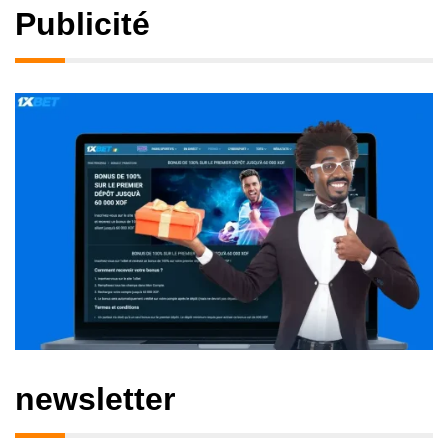
Publicité
newsletter