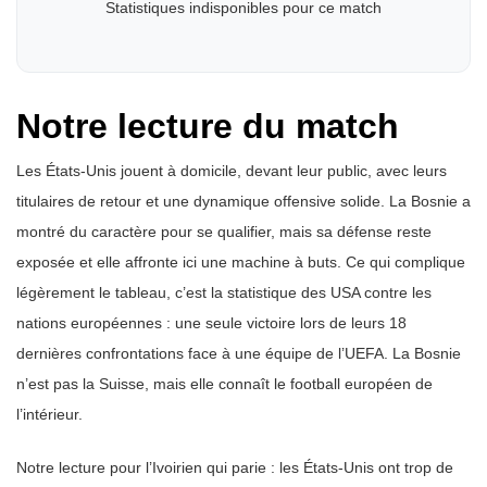
Statistiques indisponibles pour ce match
Notre lecture du match
Les États-Unis jouent à domicile, devant leur public, avec leurs
titulaires de retour et une dynamique offensive solide. La Bosnie a
montré du caractère pour se qualifier, mais sa défense reste
exposée et elle affronte ici une machine à buts. Ce qui complique
légèrement le tableau, c’est la statistique des USA contre les
nations européennes : une seule victoire lors de leurs 18
dernières confrontations face à une équipe de l’UEFA. La Bosnie
n’est pas la Suisse, mais elle connaît le football européen de
l’intérieur.
Notre lecture pour l’Ivoirien qui parie : les États-Unis ont trop de