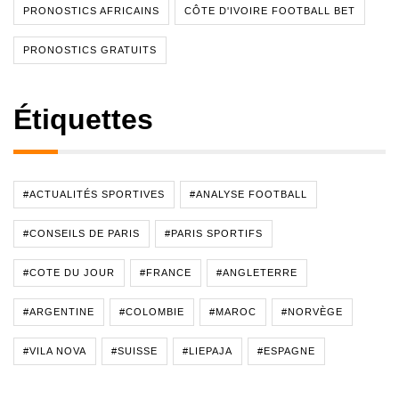
PRONOSTICS AFRICAINS
CÔTE D'IVOIRE FOOTBALL BET
PRONOSTICS GRATUITS
Étiquettes
#ACTUALITÉS SPORTIVES
#ANALYSE FOOTBALL
#CONSEILS DE PARIS
#PARIS SPORTIFS
#COTE DU JOUR
#FRANCE
#ANGLETERRE
#ARGENTINE
#COLOMBIE
#MAROC
#NORVÈGE
#VILA NOVA
#SUISSE
#LIEPAJA
#ESPAGNE