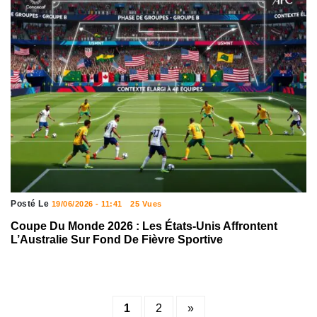
Posté Le
19/06/2026 - 11:41
25 Vues
Coupe Du Monde 2026 : Les États-Unis Affrontent
L’Australie Sur Fond De Fièvre Sportive
Posts
1
2
»