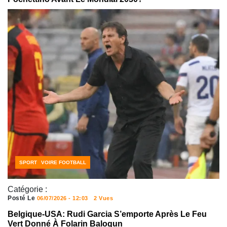
ACTUALITÉS FOOTBALL
CÔTE D'IVOIRE FOOTBALL
SPORT
Catégorie :
Posté Le
06/07/2026 - 12:03
2 Vues
Belgique-USA: Rudi Garcia S’emporte Après Le Feu
Vert Donné À Folarin Balogun