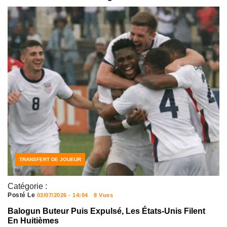
SPORT
TRANSFERT DE JOUEUR
Catégorie :
Posté Le
03/07/2026 - 14:04
8 Vues
Balogun Buteur Puis Expulsé, Les États-Unis Filent
En Huitièmes