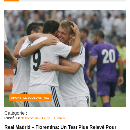
CÔTE D'IVOIRE FOOTBALL
FOOTBALL JOUEURS
SPORT
Catégorie :
Posté Le
31/07/2026 - 17:03
1 Vues
Real Madrid – Fiorentina: Un Test Plus Relevé Pour