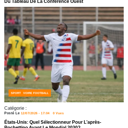
Du Tableau De La Conférence Ouest
ACTUALITÉS FOOTBALL
CÔTE D'IVOIRE FOOTBALL
SPORT
Catégorie :
Posté Le
12/07/2026 - 17:04
0 Vues
États-Unis: Quel Sélectionneur Pour L’après-
Pochettino Avant Le Mondial 2030?