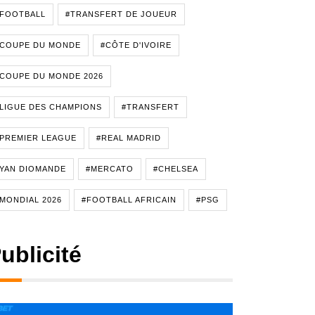
#FOOTBALL
#TRANSFERT DE JOUEUR
#COUPE DU MONDE
#CÔTE D'IVOIRE
COUPE DU MONDE 2026
LIGUE DES CHAMPIONS
#TRANSFERT
PREMIER LEAGUE
#REAL MADRID
YAN DIOMANDE
#MERCATO
#CHELSEA
MONDIAL 2026
#FOOTBALL AFRICAIN
#PSG
ublicité