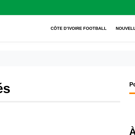
CÔTE D’IVOIRE FOOTBALL
NOUVEL
és
P
À