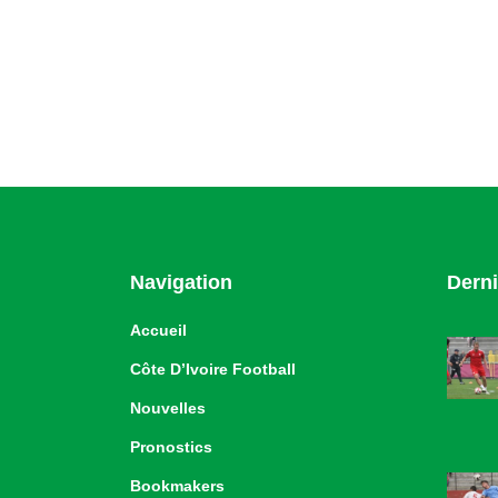
Navigation
Derni
Accueil
Côte D’Ivoire Football
Nouvelles
Pronostics
Bookmakers