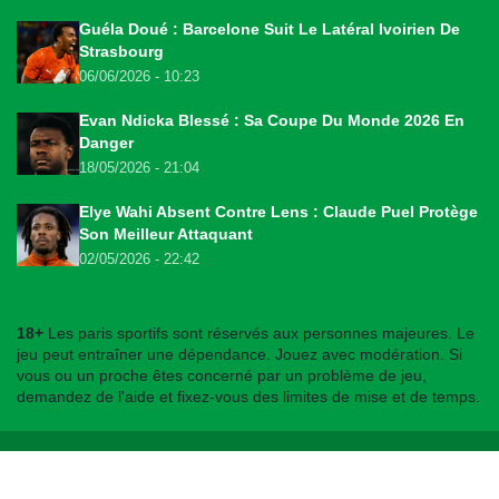
Guéla Doué : Barcelone Suit Le Latéral Ivoirien De
Strasbourg
06/06/2026 - 10:23
Evan Ndicka Blessé : Sa Coupe Du Monde 2026 En
Danger
18/05/2026 - 21:04
Elye Wahi Absent Contre Lens : Claude Puel Protège
Son Meilleur Attaquant
02/05/2026 - 22:42
18+
Les paris sportifs sont réservés aux personnes majeures. Le
jeu peut entraîner une dépendance. Jouez avec modération. Si
vous ou un proche êtes concerné par un problème de jeu,
demandez de l'aide et fixez-vous des limites de mise et de temps.
© 2026
bookmakers225.ci
. Tous droits réservés.