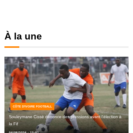
À la une
CÔTE D'IVOIRE FOOTBALL
Souleymane Cissé dénonce des pressions avant l’élection à
la Fif
06/08/2026 - 13:01