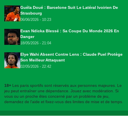
Guéla Doué : Barcelone Suit Le Latéral Ivoirien De
Strasbourg
06/06/2026 - 10:23
Evan Ndicka Blessé : Sa Coupe Du Monde 2026 En
Danger
18/05/2026 - 21:04
Elye Wahi Absent Contre Lens : Claude Puel Protège
Son Meilleur Attaquant
02/05/2026 - 22:42
18+
Les paris sportifs sont réservés aux personnes majeures. Le
jeu peut entraîner une dépendance. Jouez avec modération. Si
vous ou un proche êtes concerné par un problème de jeu,
demandez de l'aide et fixez-vous des limites de mise et de temps.
© 2026
bookmakers225.ci
. Tous droits réservés.