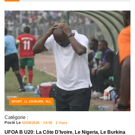
CÔTE D'IVOIRE FOOTBALL
FOOTBALL JOUEURS
SPORT
Catégorie :
Posté Le
03/08/2026 - 19:05
2 Vues
UFOA B U20: La Côte D’Ivoire, Le Nigeria, Le Burkina