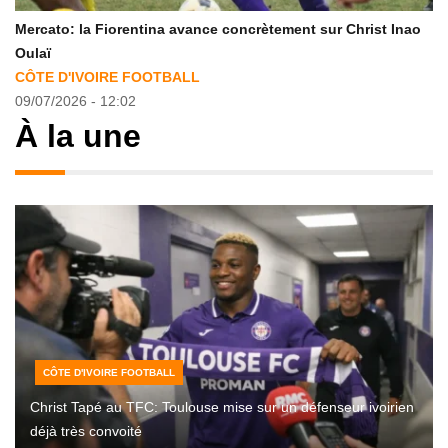
Norvège – Angleterre: les Three Lions face au plus grand
défi norvégien
CÔTE D'IVOIRE FOOTBALL
08/07/2026 - 21:09
À la une
CÔTE D'IVOIRE FOOTBALL
Christ Tapé au TFC: Toulouse mise sur un défenseur ivoirien
déjà très convoité