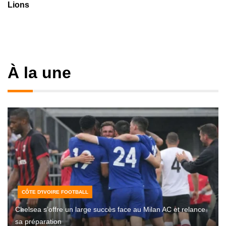
Lions
À la une
CÔTE D'IVOIRE FOOTBALL
Chelsea s’offre un large succès face au Milan AC et relance
sa préparation