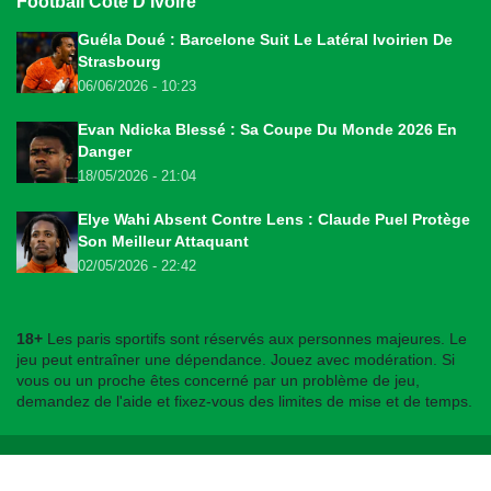
Football Côte D'Ivoire
Guéla Doué : Barcelone Suit Le Latéral Ivoirien De
Strasbourg
06/06/2026 - 10:23
Evan Ndicka Blessé : Sa Coupe Du Monde 2026 En
Danger
18/05/2026 - 21:04
Elye Wahi Absent Contre Lens : Claude Puel Protège
Son Meilleur Attaquant
02/05/2026 - 22:42
18+
Les paris sportifs sont réservés aux personnes majeures. Le
jeu peut entraîner une dépendance. Jouez avec modération. Si
vous ou un proche êtes concerné par un problème de jeu,
demandez de l'aide et fixez-vous des limites de mise et de temps.
© 2026
bookmakers225.ci
. Tous droits réservés.