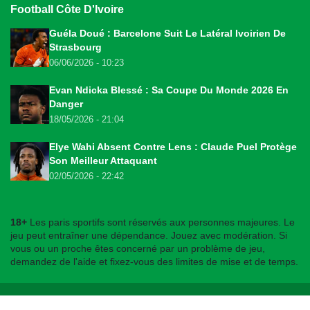
Football Côte D'Ivoire
Guéla Doué : Barcelone Suit Le Latéral Ivoirien De
Strasbourg
06/06/2026 - 10:23
Evan Ndicka Blessé : Sa Coupe Du Monde 2026 En
Danger
18/05/2026 - 21:04
Elye Wahi Absent Contre Lens : Claude Puel Protège
Son Meilleur Attaquant
02/05/2026 - 22:42
18+
Les paris sportifs sont réservés aux personnes majeures. Le
jeu peut entraîner une dépendance. Jouez avec modération. Si
vous ou un proche êtes concerné par un problème de jeu,
demandez de l'aide et fixez-vous des limites de mise et de temps.