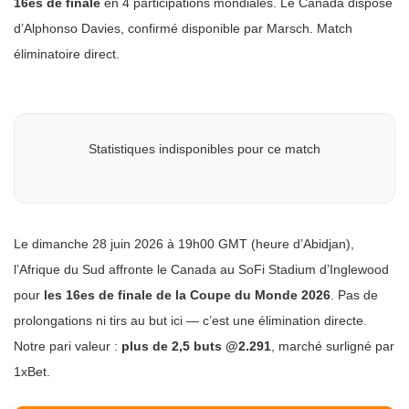
16es de finale
en 4 participations mondiales. Le Canada dispose
d’Alphonso Davies, confirmé disponible par Marsch. Match
éliminatoire direct.
Statistiques indisponibles pour ce match
Le dimanche 28 juin 2026 à 19h00 GMT (heure d’Abidjan),
l’Afrique du Sud affronte le Canada au SoFi Stadium d’Inglewood
pour
les 16es de finale de la Coupe du Monde 2026
. Pas de
prolongations ni tirs au but ici — c’est une élimination directe.
Notre pari valeur :
plus de 2,5 buts @2.291
, marché surligné par
1xBet.