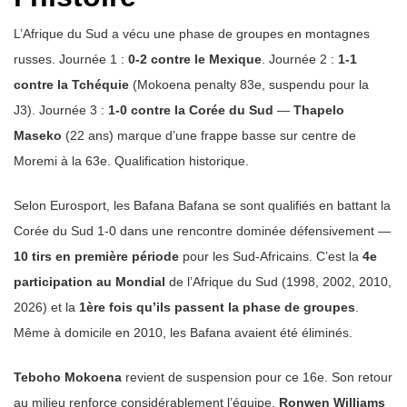
L’Afrique du Sud a vécu une phase de groupes en montagnes
russes. Journée 1 :
0-2 contre le Mexique
. Journée 2 :
1-1
contre la Tchéquie
(Mokoena penalty 83e, suspendu pour la
J3). Journée 3 :
1-0 contre la Corée du Sud
—
Thapelo
Maseko
(22 ans) marque d’une frappe basse sur centre de
Moremi à la 63e. Qualification historique.
Selon Eurosport, les Bafana Bafana se sont qualifiés en battant la
Corée du Sud 1-0 dans une rencontre dominée défensivement —
10 tirs en première période
pour les Sud-Africains. C’est la
4e
participation au Mondial
de l’Afrique du Sud (1998, 2002, 2010,
2026) et la
1ère fois qu’ils passent la phase de groupes
.
Même à domicile en 2010, les Bafana avaient été éliminés.
Teboho Mokoena
revient de suspension pour ce 16e. Son retour
au milieu renforce considérablement l’équipe.
Ronwen Williams