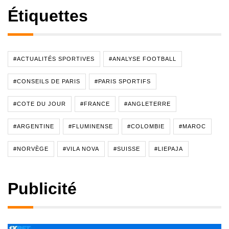
Étiquettes
#ACTUALITÉS SPORTIVES
#ANALYSE FOOTBALL
#CONSEILS DE PARIS
#PARIS SPORTIFS
#COTE DU JOUR
#FRANCE
#ANGLETERRE
#ARGENTINE
#FLUMINENSE
#COLOMBIE
#MAROC
#NORVÈGE
#VILA NOVA
#SUISSE
#LIEPAJA
Publicité