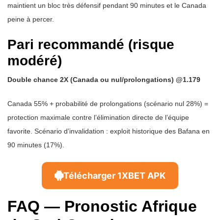
maintient un bloc très défensif pendant 90 minutes et le Canada
peine à percer.
Pari recommandé (risque
modéré)
Double chance 2X (Canada ou nul/prolongations) @1.179
Canada 55% + probabilité de prolongations (scénario nul 28%) =
protection maximale contre l’élimination directe de l’équipe
favorite. Scénario d’invalidation : exploit historique des Bafana en
90 minutes (17%).
Télécharger 1XBET APK
FAQ — Pronostic Afrique