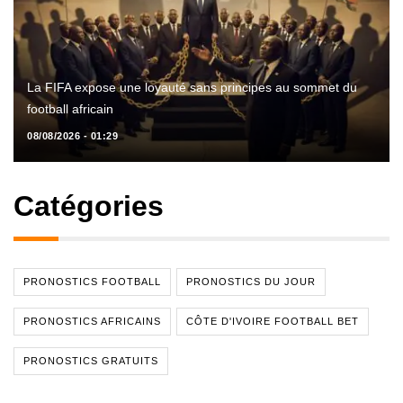
La FIFA expose une loyauté sans principes au sommet du
football africain
08/08/2026 - 01:29
Catégories
PRONOSTICS FOOTBALL
PRONOSTICS DU JOUR
PRONOSTICS AFRICAINS
CÔTE D'IVOIRE FOOTBALL BET
PRONOSTICS GRATUITS