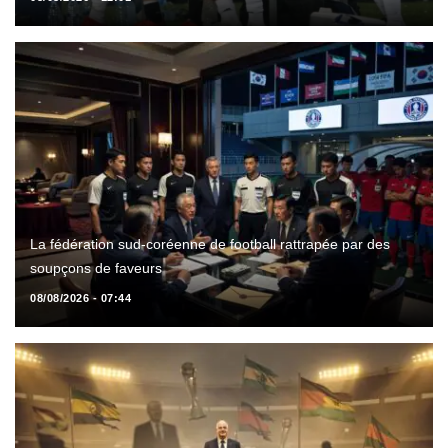
La fédération sud-coréenne de football rattrapée par des
soupçons de faveurs
08/08/2026 - 07:44