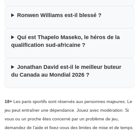
Ronwen Williams est-il blessé ?
Qui est Thapelo Maseko, le héros de la
qualification sud-africaine ?
Jonathan David est-il le meilleur buteur
du Canada au Mondial 2026 ?
18+
Les paris sportifs sont réservés aux personnes majeures. Le
jeu peut entraîner une dépendance. Jouez avec modération. Si
vous ou un proche êtes concerné par un problème de jeu,
demandez de l'aide et fixez-vous des limites de mise et de temps.