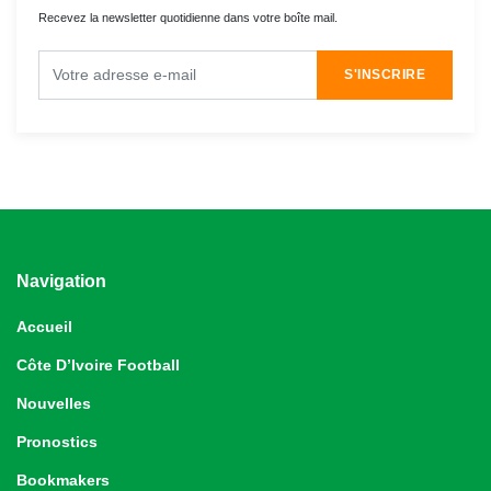
Recevez la newsletter quotidienne dans votre boîte mail.
S'INSCRIRE
Navigation
Accueil
Côte D’Ivoire Football
Nouvelles
Pronostics
Bookmakers