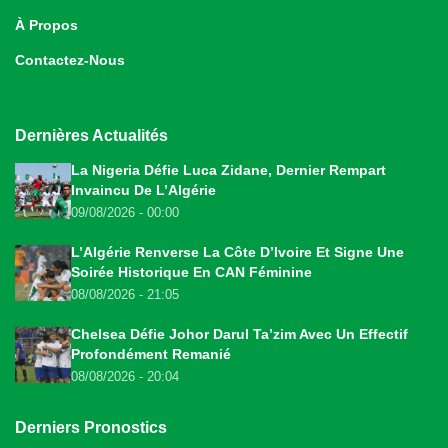
À Propos
Contactez-Nous
Dernières Actualités
La Nigeria Défie Luca Zidane, Dernier Rempart
Invaincu De L’Algérie
09/08/2026 - 00:00
L’Algérie Renverse La Côte D’Ivoire Et Signe Une
Soirée Historique En CAN Féminine
08/08/2026 - 21:05
Chelsea Défie Johor Darul Ta’zim Avec Un Effectif
Profondément Remanié
08/08/2026 - 20:04
Derniers Pronostics