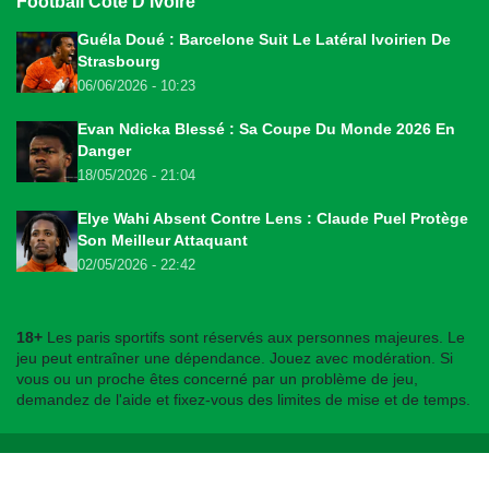
Football Côte D'Ivoire
Guéla Doué : Barcelone Suit Le Latéral Ivoirien De
Strasbourg
06/06/2026 - 10:23
Evan Ndicka Blessé : Sa Coupe Du Monde 2026 En
Danger
18/05/2026 - 21:04
Elye Wahi Absent Contre Lens : Claude Puel Protège
Son Meilleur Attaquant
02/05/2026 - 22:42
18+
Les paris sportifs sont réservés aux personnes majeures. Le
jeu peut entraîner une dépendance. Jouez avec modération. Si
vous ou un proche êtes concerné par un problème de jeu,
demandez de l'aide et fixez-vous des limites de mise et de temps.
© 2026
bookmakers225.ci
. Tous droits réservés.