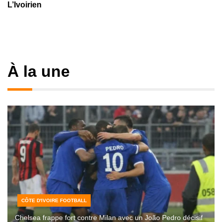
L’Ivoirien
À la une
CÔTE D'IVOIRE FOOTBALL
Chelsea frappe fort contre Milan avec un João Pedro décisif