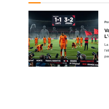
Po
V
L
La
l’é
pa