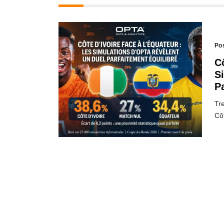
Po
Cô
S
P
Tre
Côt