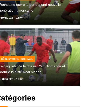
Pochettino ouvre la porte à une nouvelle
génération américaine
05/08/2026 - 18:04
CÔTE D'IVOIRE FOOTBALL
Leipzig relance le dossier Yan Diomandé et
brouille la piste Real Madrid
05/08/2026 - 17:03
atégories