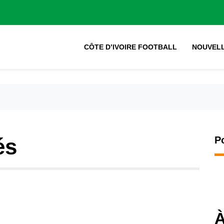
CÔTE D’IVOIRE FOOTBALL
NOUVEL
és
P
À