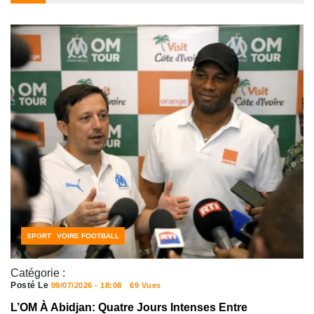
CÔTE D'IVOIRE FOOTBALL
SPORT
Catégorie :
Posté Le
09/07/2026 - 18:08
69 Vues
L’OM À Abidjan: Quatre Jours Intenses Entre