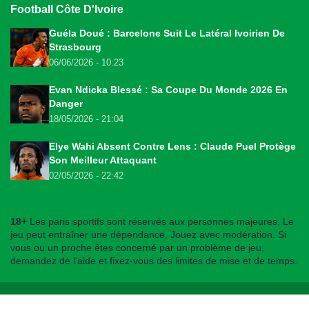
Football Côte D'Ivoire
Guéla Doué : Barcelone Suit Le Latéral Ivoirien De
Strasbourg
06/06/2026 - 10:23
Evan Ndicka Blessé : Sa Coupe Du Monde 2026 En
Danger
18/05/2026 - 21:04
Elye Wahi Absent Contre Lens : Claude Puel Protège
Son Meilleur Attaquant
02/05/2026 - 22:42
18+
Les paris sportifs sont réservés aux personnes majeures. Le
jeu peut entraîner une dépendance. Jouez avec modération. Si
vous ou un proche êtes concerné par un problème de jeu,
demandez de l'aide et fixez-vous des limites de mise et de temps.