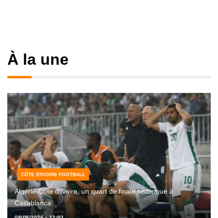
À la une
CÔTE D'IVOIRE FOOTBALL
Algérie-Côte d’Ivoire, un quart de finale historique à
Casablanca
08/08/2026 - 12:01