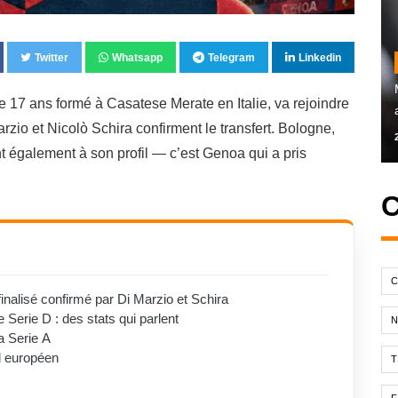
Twitter
Whatsapp
Telegram
Linkedin
e 17 ans formé à Casatese Merate en Italie, va rejoindre
zio et Nicolò Schira confirment le transfert. Bologne,
t également à son profil — c’est Genoa qui a pris
C
C
nalisé confirmé par Di Marzio et Schira
Serie D : des stats qui parlent
a Serie A
ll européen
T