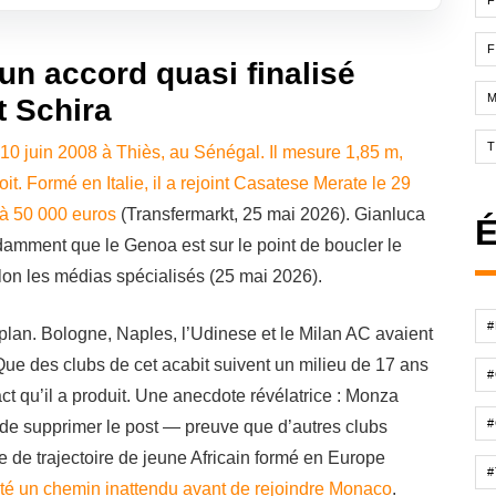
F
F
un accord quasi finalisé
t Schira
10 juin 2008 à Thiès, au Sénégal. Il mesure 1,85 m,
t. Formé en Italie, il a rejoint Casatese Merate le 29
 à 50 000 euros
(Transfermarkt, 25 mai 2026). Gianluca
É
damment que le Genoa est sur le point de boucler le
elon les médias spécialisés (25 mai 2026).
lan. Bologne, Naples, l’Udinese et le Milan AC avaient
ue des clubs de cet acabit suivent un milieu de 17 ans
t qu’il a produit. Une anecdote révélatrice : Monza
#
 de supprimer le post — preuve que d’autres clubs
pe de trajectoire de jeune Africain formé en Europe
nté un chemin inattendu avant de rejoindre Monaco
.