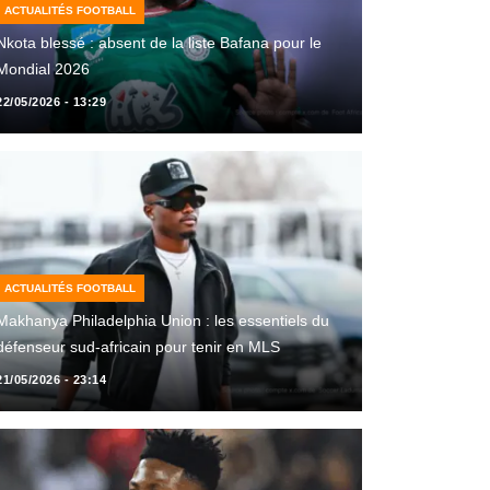
ACTUALITÉS FOOTBALL
Nkota blessé : absent de la liste Bafana pour le
Mondial 2026
22/05/2026 - 13:29
ACTUALITÉS FOOTBALL
Makhanya Philadelphia Union : les essentiels du
défenseur sud-africain pour tenir en MLS
21/05/2026 - 23:14