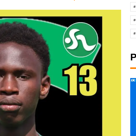
#
#
#
P