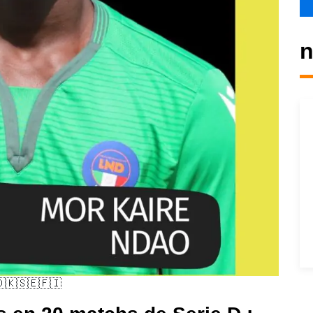
n
🇩🇰🇸🇪🇫🇮