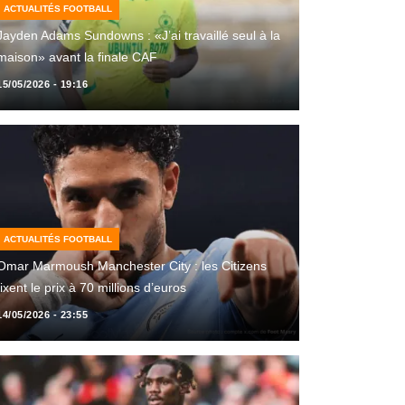
ACTUALITÉS FOOTBALL
Jayden Adams Sundowns : «J’ai travaillé seul à la
maison» avant la finale CAF
15/05/2026 - 19:16
ACTUALITÉS FOOTBALL
Omar Marmoush Manchester City : les Citizens
fixent le prix à 70 millions d’euros
14/05/2026 - 23:55