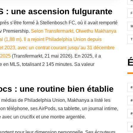
A
S : une ascension fulgurante
F
près s’être formé à Stellenbosch FC, où il avait remporté
tv Premiership.
Selon Transfermarkt, Olwethu Makhanya
 (1,88 m). Il a rejoint Philadelphia Union depuis
let 2023, avec un contrat courant jusqu’au 31 décembre
 2025
(Transfermarkt, 21 mai 2026). En 2025, il a
É
 en MLS, totalisant 2 145 minutes. Sa valeur
cs : une routine bien établie
s médias de Philadelphia Union, Makhanya a listé les
son téléphone, ses AirPods, sa tablette, un journal intime,
#
 avec un crucifix et une montre argentée.
#
ssortent pour leur dimension personnelle. Ses écouteurs