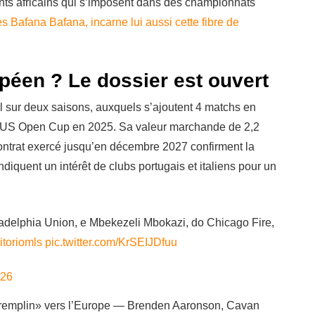
ents africains qui s’imposent dans des championnats
Bafana Bafana, incarne lui aussi cette fibre de
opéen ? Le dossier est ouvert
 sur deux saisons, auxquels s’ajoutent 4 matchs en
S Open Cup en 2025. Sa valeur marchande de 2,2
contrat exercé jusqu’en décembre 2027 confirment la
iquent un intérêt de clubs portugais et italiens pour un
delphia Union, e Mbekezeli Mbokazi, do Chicago Fire,
itoriomls
pic.twitter.com/KrSEIJDfuu
026
 «tremplin» vers l’Europe — Brenden Aaronson, Cavan