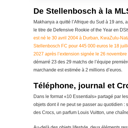
De Stellenbosch à la ML
Makhanya a quitté l’Afrique du Sud à 19 ans, a
le titre de Defensive Rookie of the Year en DS
est né le 30 avril 2004 à Durban, KwaZulu-Natal
Stellenbosch FC pour 445 000 euros le 18 juil
2027 après l’extension signée le 26 novembre
démarré 23 des 29 matchs de l’équipe première
marchande est estimée à 2 millions d’euros.
Téléphone, journal et Cro
Dans le format «10 Essentials» partagé par le
objets dont il ne peut se passer au quotidien : 
des Crocs, un parfum Louis Vuitton, une chaîne
Au-delà des objets lifestyle, deux éléments re