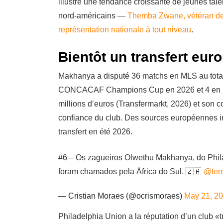
illustre une tendance croissante de jeunes tal
nord-américains —
Themba Zwane, vétéran des 
représentation nationale à tout niveau
.
Bientôt un transfert eur
Makhanya a disputé 36 matchs en MLS au total
CONCACAF Champions Cup en 2026 et 4 en U
millions d’euros (Transfermarkt, 2026) et son 
confiance du club. Des sources européennes ind
transfert en été 2026.
#6 – Os zagueiros Olwethu Makhanya, do Phila
foram chamados pela África do Sul. 🇿🇦
@terr
— Cristian Moraes (@ocrismoraes)
May 21, 2
Philadelphia Union a la réputation d’un club