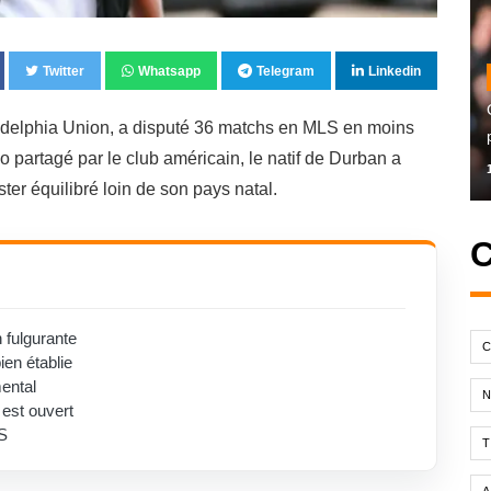
Twitter
Whatsapp
Telegram
Linkedin
adelphia Union, a disputé 36 matchs en MLS en moins
 partagé par le club américain, le natif de Durban a
ster équilibré loin de son pays natal.
C
 fulgurante
C
ien établie
mental
 est ouvert
S
T