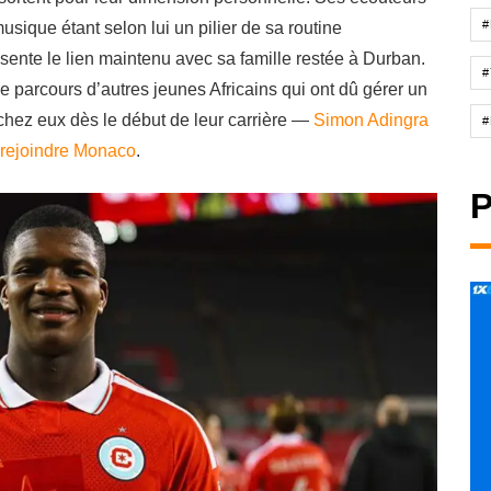
#
usique étant selon lui un pilier de sa routine
sente le lien maintenu avec sa famille restée à Durban.
#
 le parcours d’autres jeunes Africains qui ont dû gérer un
chez eux dès le début de leur carrière —
Simon Adingra
#
 rejoindre Monaco
.
P