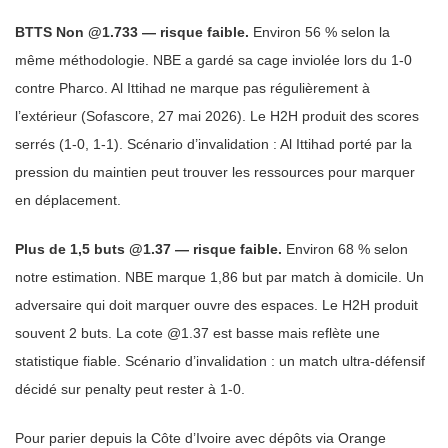
BTTS Non @1.733 — risque faible.
Environ 56 % selon la
même méthodologie. NBE a gardé sa cage inviolée lors du 1-0
contre Pharco. Al Ittihad ne marque pas régulièrement à
l’extérieur (Sofascore, 27 mai 2026). Le H2H produit des scores
serrés (1-0, 1-1). Scénario d’invalidation : Al Ittihad porté par la
pression du maintien peut trouver les ressources pour marquer
en déplacement.
Plus de 1,5 buts @1.37 — risque faible.
Environ 68 % selon
notre estimation. NBE marque 1,86 but par match à domicile. Un
adversaire qui doit marquer ouvre des espaces. Le H2H produit
souvent 2 buts. La cote @1.37 est basse mais reflète une
statistique fiable. Scénario d’invalidation : un match ultra-défensif
décidé sur penalty peut rester à 1-0.
Pour parier depuis la Côte d’Ivoire avec dépôts via Orange