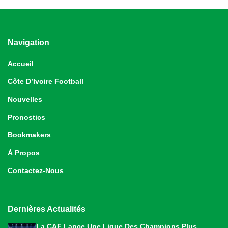
Navigation
Accueil
Côte D’Ivoire Football
Nouvelles
Pronostics
Bookmakers
À Propos
Contactez-Nous
Dernières Actualités
La CAF Lance Une Ligue Des Champions Plus