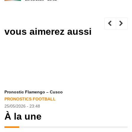
vous aimerez aussi
Pronostic Flamengo – Cusco
PRONOSTICS FOOTBALL
25/05/2026 - 23:48
À la une