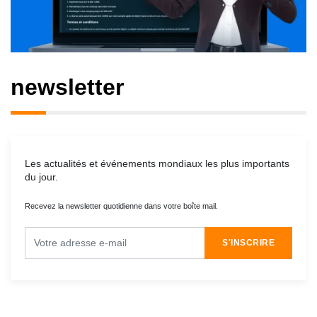
newsletter
Les actualités et événements mondiaux les plus importants
du jour.
Recevez la newsletter quotidienne dans votre boîte mail.
S'INSCRIRE