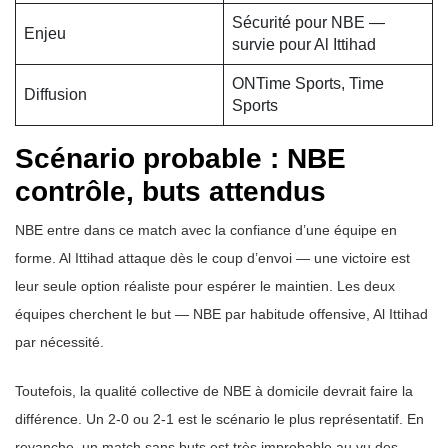
Sécurité pour NBE —
Enjeu
survie pour Al Ittihad
ONTime Sports, Time
Diffusion
Sports
Scénario probable : NBE
contrôle, buts attendus
NBE entre dans ce match avec la confiance d’une équipe en
forme. Al Ittihad attaque dès le coup d’envoi — une victoire est
leur seule option réaliste pour espérer le maintien. Les deux
équipes cherchent le but — NBE par habitude offensive, Al Ittihad
par nécessité.
Toutefois, la qualité collective de NBE à domicile devrait faire la
différence. Un 2-0 ou 2-1 est le scénario le plus représentatif. En
revanche, un match sans buts est très improbable au vu des