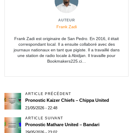
AUTEUR
Frank Zadi
Frank Zadi est originaire de San Pedro. En 2016, il était
correspondant local. Il a ensuite collaboré avec des
journaux nationaux en tant que pigiste. Il a travaillé dans
une station de radio locale à Abidjan. Il travaille pour
Bookmakers225.ci…
ARTICLE PRÉCÉDENT
Pronostic Kaizer Chiefs – Chippa United
21/05/2026 - 22:48
ARTICLE SUIVANT
Pronostic Mathare United – Bandari
29/05/2026 - 23:02