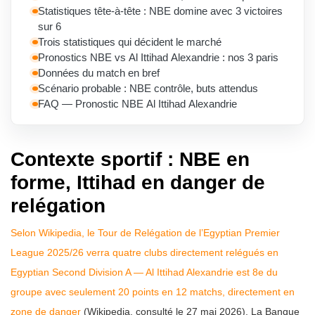
Statistiques tête-à-tête : NBE domine avec 3 victoires
sur 6
Trois statistiques qui décident le marché
Pronostics NBE vs Al Ittihad Alexandrie : nos 3 paris
Données du match en bref
Scénario probable : NBE contrôle, buts attendus
FAQ — Pronostic NBE Al Ittihad Alexandrie
Contexte sportif : NBE en
forme, Ittihad en danger de
relégation
Selon Wikipedia, le Tour de Relégation de l’Egyptian Premier
League 2025/26 verra quatre clubs directement relégués en
Egyptian Second Division A — Al Ittihad Alexandrie est 8e du
groupe avec seulement 20 points en 12 matchs, directement en
zone de danger
(Wikipedia, consulté le 27 mai 2026). La Banque