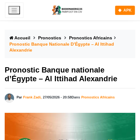
APK
Accueil
Pronostics
Pronostics Africains
Pronostic Banque Nationale D’Égypte – Al Ittihad
Alexandrie
Pronostic Banque nationale
d’Égypte – Al Ittihad Alexandrie
Par
Frank Zadi,
27/05/2026 - 20:58
Dans
Pronostics Africains