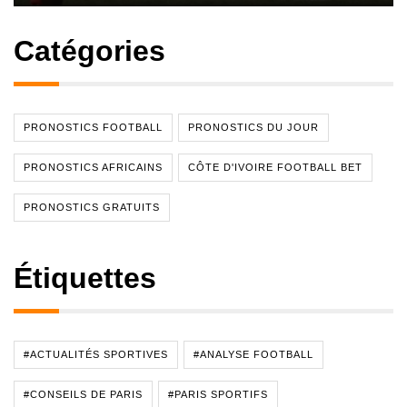
Catégories
PRONOSTICS FOOTBALL
PRONOSTICS DU JOUR
PRONOSTICS AFRICAINS
CÔTE D'IVOIRE FOOTBALL BET
PRONOSTICS GRATUITS
Étiquettes
#ACTUALITÉS SPORTIVES
#ANALYSE FOOTBALL
#CONSEILS DE PARIS
#PARIS SPORTIFS