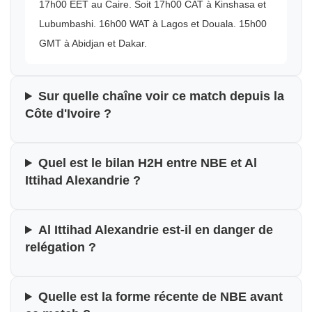
17h00 EET au Caire. Soit 17h00 CAT à Kinshasa et
Lubumbashi. 16h00 WAT à Lagos et Douala. 15h00
GMT à Abidjan et Dakar.
Sur quelle chaîne voir ce match depuis la
Côte d'Ivoire ?
Quel est le bilan H2H entre NBE et Al
Ittihad Alexandrie ?
Al Ittihad Alexandrie est-il en danger de
relégation ?
Quelle est la forme récente de NBE avant