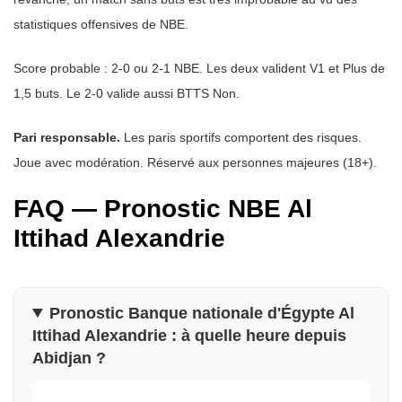
statistiques offensives de NBE.
Score probable : 2-0 ou 2-1 NBE. Les deux valident V1 et Plus de
1,5 buts. Le 2-0 valide aussi BTTS Non.
Pari responsable.
Les paris sportifs comportent des risques.
Joue avec modération. Réservé aux personnes majeures (18+).
FAQ — Pronostic NBE Al
Ittihad Alexandrie
Pronostic Banque nationale d'Égypte Al
Ittihad Alexandrie : à quelle heure depuis
Abidjan ?