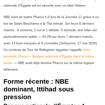
nationale d’Égypte est en sécurité avec un bilan flatteur.
NBE vient de battre Pharco 1-0 lors de la Journée 12 grâce à un
but de Salah Bouchama à la 70e minute. Sur leurs 6 derniers
matchs : 4 victoires, 1 nul et 1 défaite. À domicile, leur bilan est
particulièrement solide — 4V-2N sur leurs 7 derniers matchs,
avec 13 buts marqués et 9 concédés (Sofascore, 27 mai 2026).
Ce contexte de Tour de Relégation égyptien rappelle
notre
pronostic Pharco – Banque nationale d’Égypte dans la même
phase
— NBE avait déjà dominé Pharco sur la même logique
défensive.
Forme récente : NBE
dominant, Ittihad sous
pression