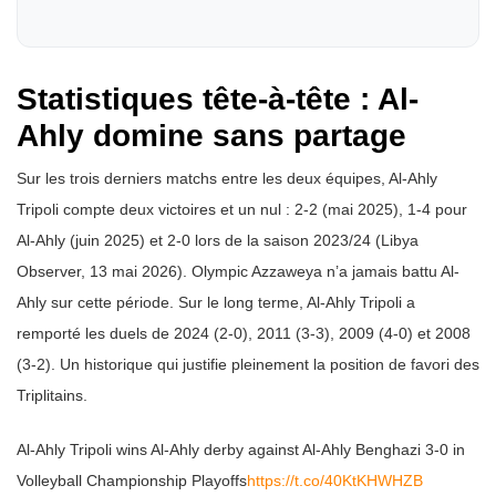
Statistiques tête-à-tête : Al-
Ahly domine sans partage
Sur les trois derniers matchs entre les deux équipes, Al-Ahly
Tripoli compte deux victoires et un nul : 2-2 (mai 2025), 1-4 pour
Al-Ahly (juin 2025) et 2-0 lors de la saison 2023/24 (Libya
Observer, 13 mai 2026). Olympic Azzaweya n’a jamais battu Al-
Ahly sur cette période. Sur le long terme, Al-Ahly Tripoli a
remporté les duels de 2024 (2-0), 2011 (3-3), 2009 (4-0) et 2008
(3-2). Un historique qui justifie pleinement la position de favori des
Triplitains.
Al-Ahly Tripoli wins Al-Ahly derby against Al-Ahly Benghazi 3-0 in
Volleyball Championship Playoffs
https://t.co/40KtKHWHZB