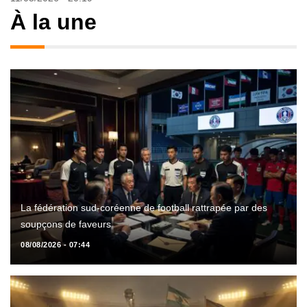
À la une
La fédération sud-coréenne de football rattrapée par des
soupçons de faveurs
08/08/2026 - 07:44