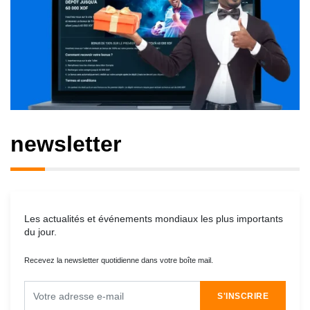
newsletter
Les actualités et événements mondiaux les plus importants
du jour.
Recevez la newsletter quotidienne dans votre boîte mail.
S'INSCRIRE