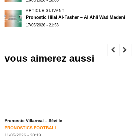
15/05/2026 - 18:03
ARTICLE SUIVANT
Pronostic Hilal Al-Fasher – Al Ahli Wad Madani
17/05/2026 - 21:53
vous aimerez aussi
Pronostic Villarreal – Séville
PRONOSTICS FOOTBALL
11/05/2026 - 20:19