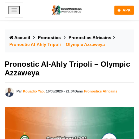
APK
Accueil
Pronostics
Pronostics Africains
Pronostic Al-Ahly Tripoli – Olympic Azzaweya
Pronostic Al-Ahly Tripoli – Olympic
Azzaweya
Par
Kouadio Yao,
16/05/2026 - 21:34
Dans
Pronostics Africains