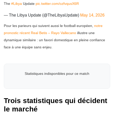
The
#Libya
Update
pic.twitter.com/ozfvqusX6R
— The Libya Update (@TheLibyaUpdate)
May 14, 2026
Pour les parieurs qui suivent aussi le football européen,
notre
pronostic récent Real Betis – Rayo Vallecano
illustre une
dynamique similaire : un favori domestique en pleine confiance
face à une équipe sans enjeu.
Statistiques indisponibles pour ce match
Trois statistiques qui décident
le marché