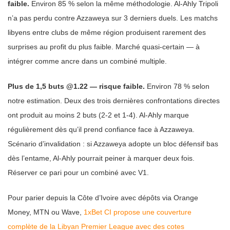
faible.
Environ 85 % selon la même méthodologie. Al-Ahly Tripoli
n’a pas perdu contre Azzaweya sur 3 derniers duels. Les matchs
libyens entre clubs de même région produisent rarement des
surprises au profit du plus faible. Marché quasi-certain — à
intégrer comme ancre dans un combiné multiple.
Plus de 1,5 buts @1.22 — risque faible.
Environ 78 % selon
notre estimation. Deux des trois dernières confrontations directes
ont produit au moins 2 buts (2-2 et 1-4). Al-Ahly marque
régulièrement dès qu’il prend confiance face à Azzaweya.
Scénario d’invalidation : si Azzaweya adopte un bloc défensif bas
dès l’entame, Al-Ahly pourrait peiner à marquer deux fois.
Réserver ce pari pour un combiné avec V1.
Pour parier depuis la Côte d’Ivoire avec dépôts via Orange
Money, MTN ou Wave,
1xBet CI propose une couverture
complète de la Libyan Premier League avec des cotes