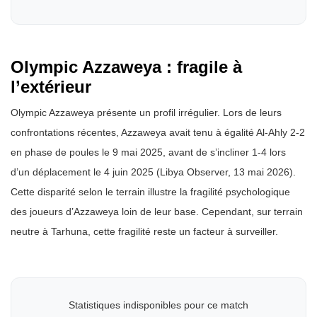
Olympic Azzaweya : fragile à
l’extérieur
Olympic Azzaweya présente un profil irrégulier. Lors de leurs
confrontations récentes, Azzaweya avait tenu à égalité Al-Ahly 2-2
en phase de poules le 9 mai 2025, avant de s’incliner 1-4 lors
d’un déplacement le 4 juin 2025 (Libya Observer, 13 mai 2026).
Cette disparité selon le terrain illustre la fragilité psychologique
des joueurs d’Azzaweya loin de leur base. Cependant, sur terrain
neutre à Tarhuna, cette fragilité reste un facteur à surveiller.
Statistiques indisponibles pour ce match