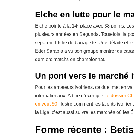
Elche en lutte pour le ma
Elche pointe à la 14ᵉ place avec 38 points. Le
plusieurs années en Segunda. Toutefois, la pos
séparent Elche du barragiste. Une défaite et l
Eder Sarabia a vu son groupe montrer du carac
derniers matchs en championnat.
Un pont vers le marché i
Pour les amateurs ivoiriens, ce duel met en valeu
internationaux. À titre d’exemple,
le dossier Ch
en veut 50
illustre comment les talents ivoirien
la Liga, c’est aussi suivre les marchés où les 
Forme récente : Betis