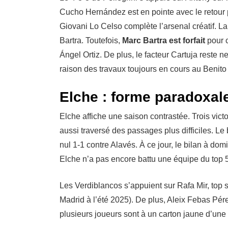
Cucho Hernández est en pointe avec le retour p
Giovani Lo Celso complète l’arsenal créatif. 
Bartra. Toutefois,
Marc Bartra est forfait
pour 
Ángel Ortiz. De plus, le facteur Cartuja reste 
raison des travaux toujours en cours au Benito 
Elche : forme paradoxal
Elche affiche une saison contrastée. Trois vict
aussi traversé des passages plus difficiles. Le
nul 1-1 contre Alavés. À ce jour, le bilan à d
Elche n’a pas encore battu une équipe du top 5
Les Verdiblancos s’appuient sur Rafa Mir, top 
Madrid à l’été 2025). De plus, Aleix Febas Pérez
plusieurs joueurs sont à un carton jaune d’une