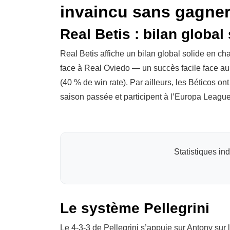
invaincu sans gagne
Real Betis : bilan global
Real Betis affiche un bilan global solide en ch
face à Real Oviedo — un succès facile face au 
(40 % de win rate). Par ailleurs, les Béticos on
saison passée et participent à l’Europa Leagu
Statistiques in
Le système Pellegrini
Le 4-3-3 de Pellegrini s’appuie sur Antony sur l