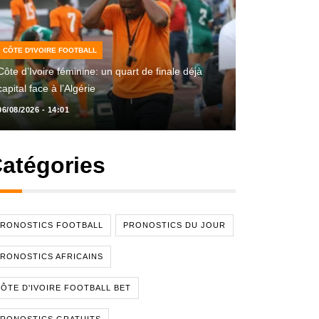
CÔTE D'IVOIRE FOOTBALL
Côte d’Ivoire féminine: un quart de finale déjà
capital face à l’Algérie
06/08/2026 - 14:01
atégories
PRONOSTICS FOOTBALL
PRONOSTICS DU JOUR
RONOSTICS AFRICAINS
ÔTE D'IVOIRE FOOTBALL BET
RONOSTICS GRATUITS