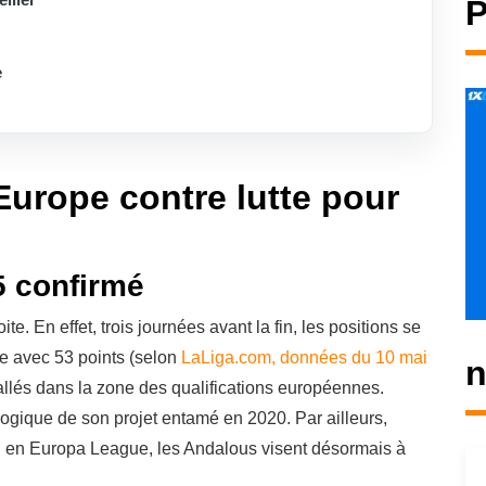
P
e
Europe contre lutte pour
 5 confirmé
e. En effet, trois journées avant la fin, les positions se
ce avec 53 points (selon
LaLiga.com, données du 10 mai
n
stallés dans la zone des qualifications européennes.
e logique de son projet entamé en 2020. Par ailleurs,
on en Europa League, les Andalous visent désormais à