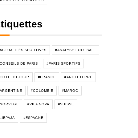
tiquettes
ACTUALITÉS SPORTIVES
#ANALYSE FOOTBALL
CONSEILS DE PARIS
#PARIS SPORTIFS
COTE DU JOUR
#FRANCE
#ANGLETERRE
ARGENTINE
#COLOMBIE
#MAROC
#NORVÈGE
#VILA NOVA
#SUISSE
LIEPAJA
#ESPAGNE