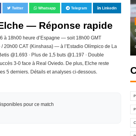
Twitter
Whatsapp
Telegram
Linkedin
 Elche — Réponse rapide
2026 à 18h00 heure d’Espagne — soit 18h00 GMT
 / 20h00 CAT (Kinshasa) — à l’Estadio Olímpico de La
 Betis @1.693 · Plus de 1,5 buts @1.197 · Double
ccès 3-0 face à Real Oviedo. De plus, Elche reste
C
es 5 derniers. Détails et analyses ci-dessous.
disponibles pour ce match
P
C
P