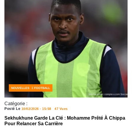
CÔTE D'IVOIRE FOOTBALL
NOUVELLES
Catégorie :
Posté Le
10/02/2026 - 15:58
47 Vues
Sekhukhune Garde La Clé : Mohamme Prêté À Chippa
Pour Relancer Sa Carrière