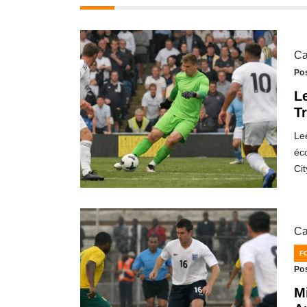
Ca
Po
L
T
Le
éc
Cit
Ca
F
Po
Mi