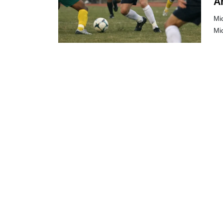
A
Mic
Mic