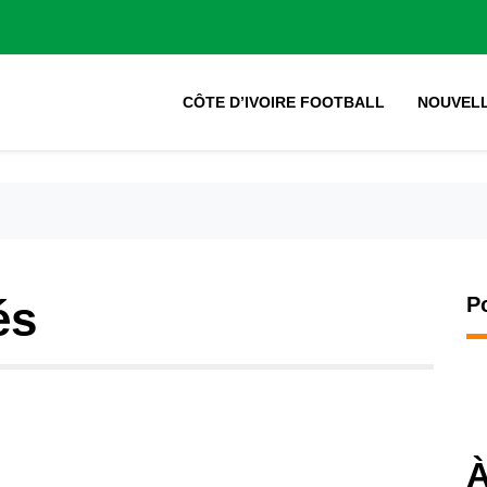
CÔTE D’IVOIRE FOOTBALL
NOUVEL
és
P
À