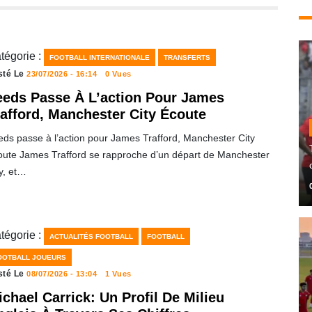
tégorie :
FOOTBALL INTERNATIONALE
TRANSFERTS
sté Le
23/07/2026 - 16:14
0 Vues
eeds Passe À L’action Pour James
rafford, Manchester City Écoute
eds passe à l’action pour James Trafford, Manchester City
oute James Trafford se rapproche d’un départ de Manchester
y, et…
tégorie :
ACTUALITÉS FOOTBALL
FOOTBALL
OOTBALL JOUEURS
sté Le
08/07/2026 - 13:04
1 Vues
chael Carrick: Un Profil De Milieu