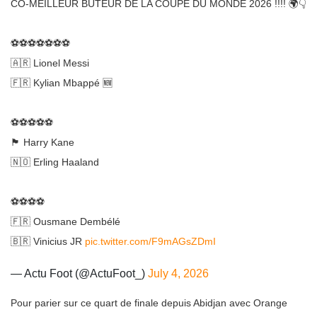
CO-MEILLEUR BUTEUR DE LA COUPE DU MONDE 2026 !!!! 🌍👇
⚽️⚽️⚽️⚽️⚽️⚽️⚽️
🇦🇷 Lionel Messi
🇫🇷 Kylian Mbappé 🆕
⚽️⚽️⚽️⚽️⚽️
🏴󠁧󠁢󠁥󠁮󠁧󠁿 Harry Kane
🇳🇴 Erling Haaland
⚽️⚽️⚽️⚽️
🇫🇷 Ousmane Dembélé
🇧🇷 Vinicius JR
pic.twitter.com/F9mAGsZDmI
— Actu Foot (@ActuFoot_)
July 4, 2026
Pour parier sur ce quart de finale depuis Abidjan avec Orange