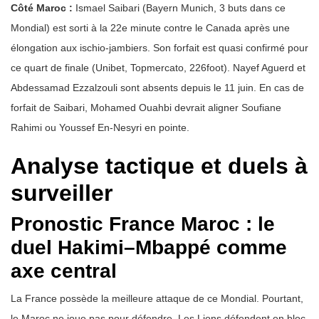
Côté Maroc :
Ismael Saibari (Bayern Munich, 3 buts dans ce
Mondial) est sorti à la 22e minute contre le Canada après une
élongation aux ischio-jambiers. Son forfait est quasi confirmé pour
ce quart de finale (Unibet, Topmercato, 226foot). Nayef Aguerd et
Abdessamad Ezzalzouli sont absents depuis le 11 juin. En cas de
forfait de Saibari, Mohamed Ouahbi devrait aligner Soufiane
Rahimi ou Youssef En-Nesyri en pointe.
Analyse tactique et duels à
surveiller
Pronostic France Maroc : le
duel Hakimi–Mbappé comme
axe central
La France possède la meilleure attaque de ce Mondial. Pourtant,
le Maroc ne joue pas pour défendre. Les Lions défendent en bloc