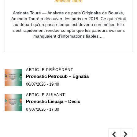
Aminata Touré
Aminata Touré — Analyste de paris Originaire de Bouaké,
Aminata Touré a découvert les paris en 2018. Ce qui n'était
au départ qu'un passe-temps est devenu son métier. Elle
s'est rapidement rendue compte que les parieurs ivoiriens
manquaient d'informations fiables.…
ARTICLE PRÉCÉDENT
Pronostic Petrocub – Egnatia
06/07/2026 - 19:40
ARTICLE SUIVANT
Pronostic Liepaja – Decic
07/07/2026 - 17:30