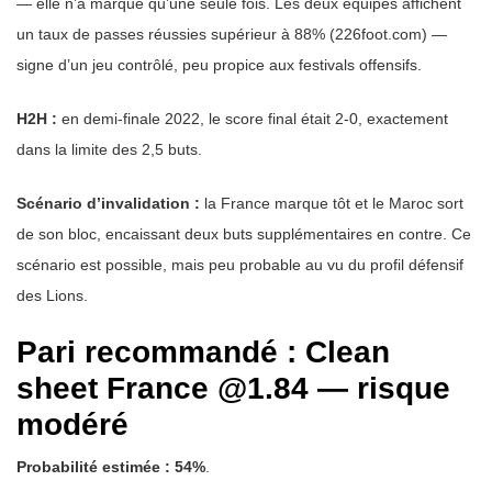
— elle n’a marqué qu’une seule fois. Les deux équipes affichent
un taux de passes réussies supérieur à 88% (226foot.com) —
signe d’un jeu contrôlé, peu propice aux festivals offensifs.
H2H :
en demi-finale 2022, le score final était 2-0, exactement
dans la limite des 2,5 buts.
Scénario d’invalidation :
la France marque tôt et le Maroc sort
de son bloc, encaissant deux buts supplémentaires en contre. Ce
scénario est possible, mais peu probable au vu du profil défensif
des Lions.
Pari recommandé : Clean
sheet France @1.84 — risque
modéré
Probabilité estimée : 54%
.