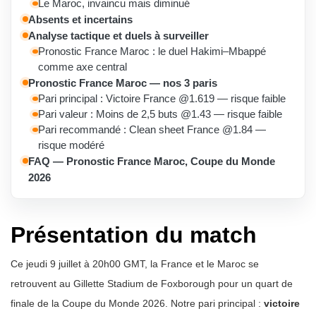
Le Maroc, invaincu mais diminué
Absents et incertains
Analyse tactique et duels à surveiller
Pronostic France Maroc : le duel Hakimi–Mbappé
comme axe central
Pronostic France Maroc — nos 3 paris
Pari principal : Victoire France @1.619 — risque faible
Pari valeur : Moins de 2,5 buts @1.43 — risque faible
Pari recommandé : Clean sheet France @1.84 —
risque modéré
FAQ — Pronostic France Maroc, Coupe du Monde
2026
Présentation du match
Ce jeudi 9 juillet à 20h00 GMT, la France et le Maroc se
retrouvent au Gillette Stadium de Foxborough pour un quart de
finale de la Coupe du Monde 2026. Notre pari principal :
victoire