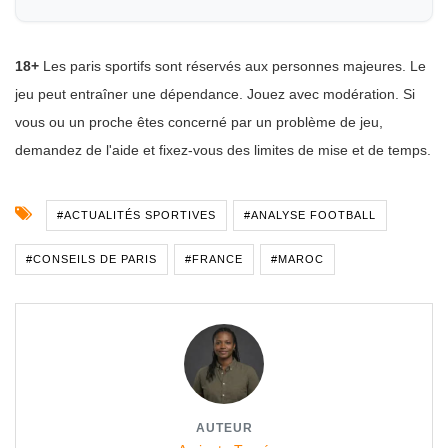
18+
Les paris sportifs sont réservés aux personnes majeures. Le
jeu peut entraîner une dépendance. Jouez avec modération. Si
vous ou un proche êtes concerné par un problème de jeu,
demandez de l'aide et fixez-vous des limites de mise et de temps.
#ACTUALITÉS SPORTIVES
#ANALYSE FOOTBALL
#CONSEILS DE PARIS
#FRANCE
#MAROC
AUTEUR