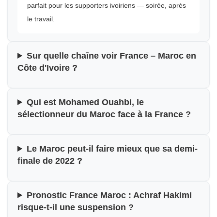
parfait pour les supporters ivoiriens — soirée, après
le travail.
Sur quelle chaîne voir France – Maroc en
Côte d'Ivoire ?
Qui est Mohamed Ouahbi, le
sélectionneur du Maroc face à la France ?
Le Maroc peut-il faire mieux que sa demi-
finale de 2022 ?
Pronostic France Maroc : Achraf Hakimi
risque-t-il une suspension ?