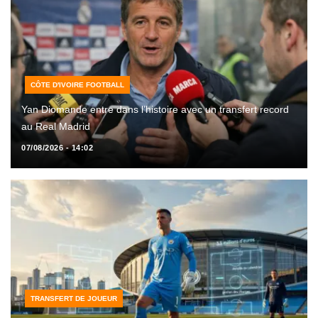
CÔTE D'IVOIRE FOOTBALL
Yan Diomande entre dans l’histoire avec un transfert record
au Real Madrid
07/08/2026 - 14:02
TRANSFERT DE JOUEUR