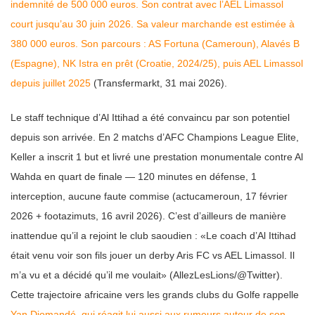
indemnité de 500 000 euros. Son contrat avec l’AEL Limassol
court jusqu’au 30 juin 2026. Sa valeur marchande est estimée à
380 000 euros. Son parcours : AS Fortuna (Cameroun), Alavés B
(Espagne), NK Istra en prêt (Croatie, 2024/25), puis AEL Limassol
depuis juillet 2025
(Transfermarkt, 31 mai 2026).
Le staff technique d’Al Ittihad a été convaincu par son potentiel
depuis son arrivée. En 2 matchs d’AFC Champions League Elite,
Keller a inscrit 1 but et livré une prestation monumentale contre Al
Wahda en quart de finale — 120 minutes en défense, 1
interception, aucune faute commise (actucameroun, 17 février
2026 + footazimuts, 16 avril 2026). C’est d’ailleurs de manière
inattendue qu’il a rejoint le club saoudien : «Le coach d’Al Ittihad
était venu voir son fils jouer un derby Aris FC vs AEL Limassol. Il
m’a vu et a décidé qu’il me voulait» (AllezLesLions/@Twitter).
Cette trajectoire africaine vers les grands clubs du Golfe rappelle
Yan Diomandé, qui réagit lui aussi aux rumeurs autour de son