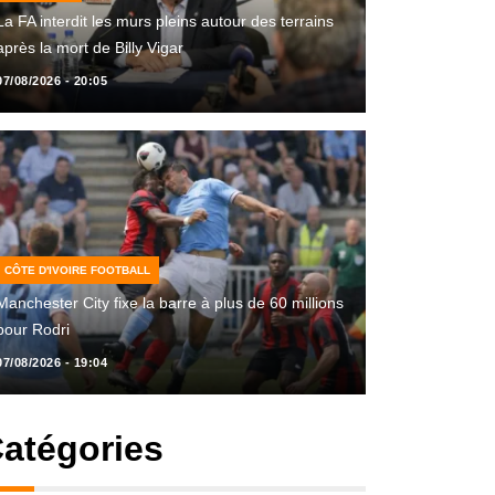
La FA interdit les murs pleins autour des terrains
après la mort de Billy Vigar
07/08/2026 - 20:05
CÔTE D'IVOIRE FOOTBALL
Manchester City fixe la barre à plus de 60 millions
pour Rodri
07/08/2026 - 19:04
atégories