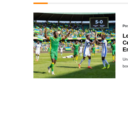
Po
L
C
E
Un
bo