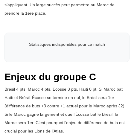
s’appliquent. Un large succès peut permettre au Maroc de
prendre la 1ère place.
Statistiques indisponibles pour ce match
Enjeux du groupe C
Brésil 4 pts, Maroc 4 pts, Écosse 3 pts, Haïti 0 pt. Si Maroc bat
Haïti et Brésil–Écosse se termine en nul, le Brésil sera 1er
(différence de buts +3 contre +1 actuel pour le Maroc après J2).
Si le Maroc gagne largement et que l’Écosse bat le Brésil, le
Maroc sera 1er. C’est pourquoi l’enjeu de différence de buts est
crucial pour les Lions de l’Atlas.