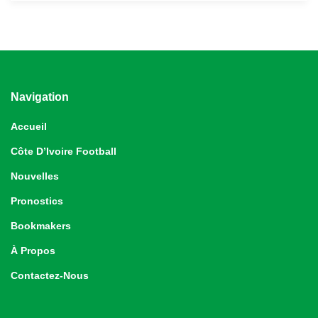
Navigation
Accueil
Côte D’Ivoire Football
Nouvelles
Pronostics
Bookmakers
À Propos
Contactez-Nous