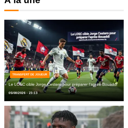
TRANSFERT DE JOUEUR
Le LOSC cible Jorge Cestero pour préparer l’après-Bouaddi
05/08/2026 - 23:13