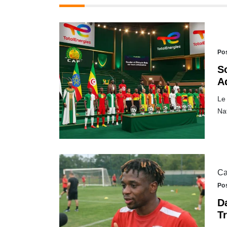
Po
S
A
Le 
Na
Ca
Po
D
T