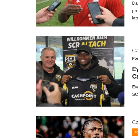
Da
pre
la
Ca
Po
E
C
Eya
SC
Ca
F