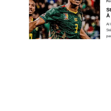
Po
St
À
Al 
St
pa