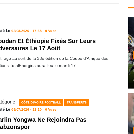
sté Le
02/08/2026 - 17:58
0 Vues
oudan Et Éthiopie Fixés Sur Leurs
dversaires Le 17 Août
tirage au sort de la 33e édition de la Coupe d’Afrique des
tions TotalEnergies aura lieu le mardi 17…
tégorie :
CÔTE D'IVOIRE FOOTBALL
TRANSFERTS
sté Le
09/07/2026 - 21:10
0 Vues
arlin Yongwa Ne Rejoindra Pas
rabzonspor