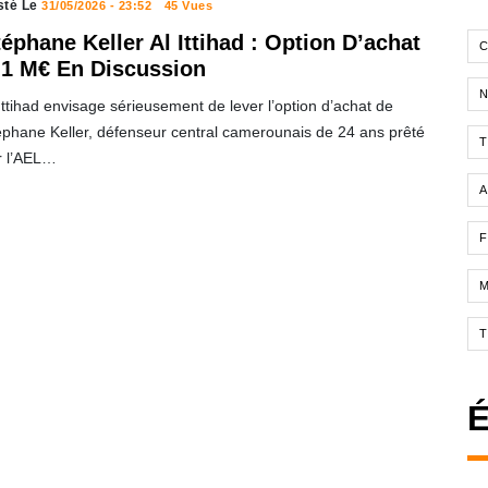
sté Le
31/05/2026 - 23:52
45 Vues
éphane Keller Al Ittihad : Option D’achat
C
 1 M€ En Discussion
Ittihad envisage sérieusement de lever l’option d’achat de
éphane Keller, défenseur central camerounais de 24 ans prêté
T
r l’AEL…
A
F
É