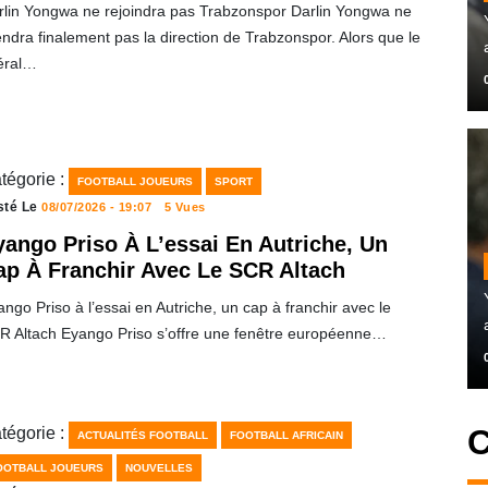
rlin Yongwa ne rejoindra pas Trabzonspor Darlin Yongwa ne
ndra finalement pas la direction de Trabzonspor. Alors que le
téral…
tégorie :
FOOTBALL JOUEURS
SPORT
sté Le
08/07/2026 - 19:07
5 Vues
yango Priso À L’essai En Autriche, Un
ap À Franchir Avec Le SCR Altach
ngo Priso à l’essai en Autriche, un cap à franchir avec le
R Altach Eyango Priso s’offre une fenêtre européenne…
C
tégorie :
ACTUALITÉS FOOTBALL
FOOTBALL AFRICAIN
OOTBALL JOUEURS
NOUVELLES