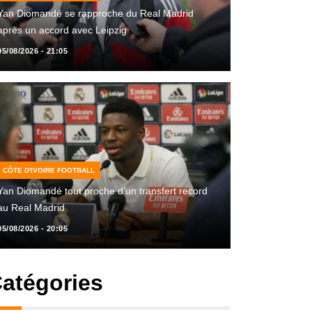
Yan Diomandé se rapproche du Real Madrid
après un accord avec Leipzig
05/08/2026 - 21:05
CÔTE D'IVOIRE FOOTBALL
Yan Diomandé tout proche d’un transfert record
au Real Madrid
05/08/2026 - 20:05
atégories