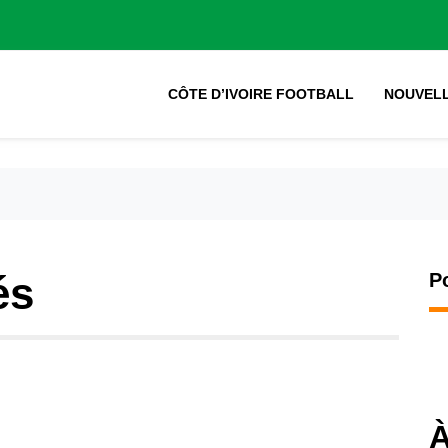
CÔTE D’IVOIRE FOOTBALL
NOUVEL
és
P
À