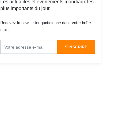
Les actualités et événements mondiaux les
plus importants du jour.
Recevez la newsletter quotidienne dans votre boîte
mail.
S'INSCRIRE