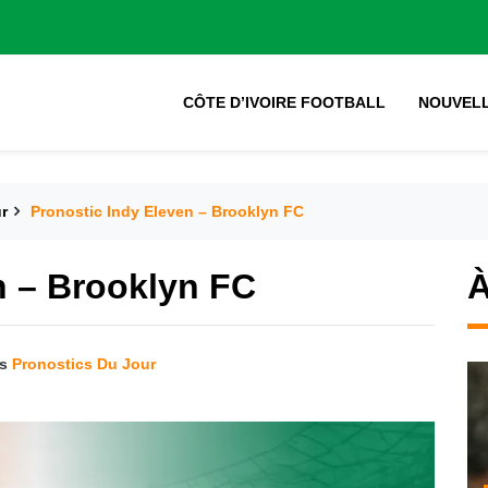
CÔTE D’IVOIRE FOOTBALL
NOUVEL
r
Pronostic Indy Eleven – Brooklyn FC
n – Brooklyn FC
À
s
Pronostics Du Jour