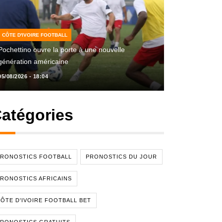
CÔTE D'IVOIRE FOOTBALL
Pochettino ouvre la porte à une nouvelle
génération américaine
05/08/2026 - 18:04
atégories
PRONOSTICS FOOTBALL
PRONOSTICS DU JOUR
RONOSTICS AFRICAINS
ÔTE D'IVOIRE FOOTBALL BET
RONOSTICS GRATUITS