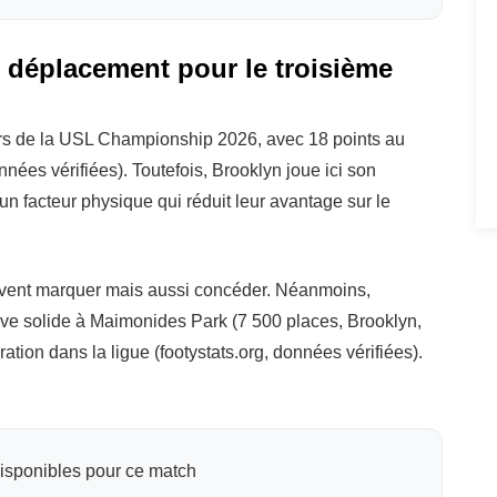
 déplacement pour le troisième
iers de la USL Championship 2026, avec 18 points au
ées vérifiées). Toutefois, Brooklyn joue ici son
 facteur physique qui réduit leur avantage sur le
peuvent marquer mais aussi concéder. Néanmoins,
ive solide à Maimonides Park (7 500 places, Brooklyn,
tion dans la ligue (footystats.org, données vérifiées).
disponibles pour ce match