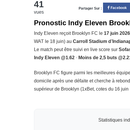
41
Facebook
Partager Sur :
vues
Pronostic Indy Eleven Broo
Indy Eleven reçoit Brooklyn FC le
17 juin 202
WAT le 18 juin) au
Carroll Stadium d’Indiana
Le match peut être suivi en live score sur
Sofa
Indy Eleven @1.62
·
Moins de 2,5 buts @2.2
Brooklyn FC figure parmi les meilleures équip
domicile après une défaite et cherche à rebondi
supérieur de Brooklyn (1xBet, cotes du 16 juin
Statistiques in