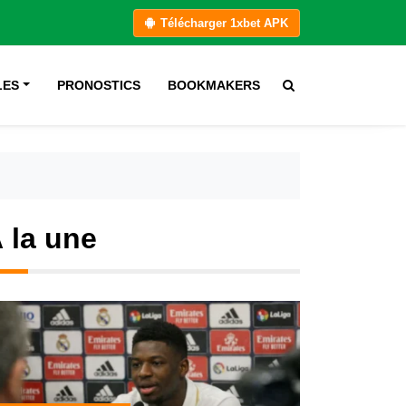
Télécharger 1xbet APK
LES
PRONOSTICS
BOOKMAKERS
 la une