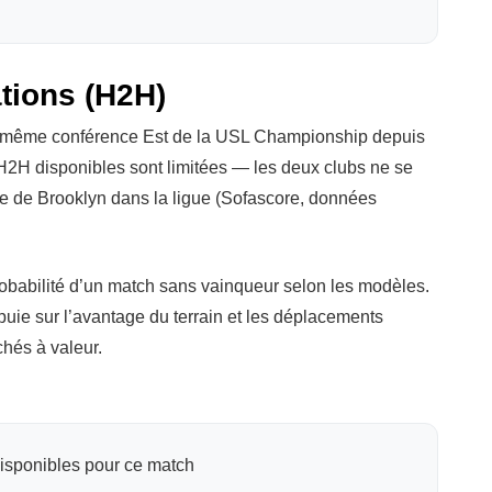
tions (H2H)
la même conférence Est de la USL Championship depuis
 H2H disponibles sont limitées — les deux clubs ne se
rée de Brooklyn dans la ligue (Sofascore, données
probabilité d’un match sans vainqueur selon les modèles.
uie sur l’avantage du terrain et les déplacements
chés à valeur.
disponibles pour ce match