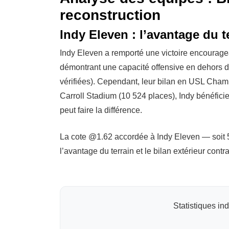
reconstruction
Indy Eleven : l’avantage du 
Indy Eleven a remporté une victoire encoura
démontrant une capacité offensive en dehors
vérifiées). Cependant, leur bilan en USL Cham
Carroll Stadium (10 524 places), Indy bénéficie
peut faire la différence.
La cote @1.62 accordée à Indy Eleven — soit 56
l’avantage du terrain et le bilan extérieur cont
Statistiques in