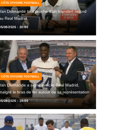
CÔTE D'IVOIRE FOOTBALL
Yan Diomandé tout proche d’un transfert record
au Real Madrid
05/08/2026 - 20:05
CÔTE D'IVOIRE FOOTBALL
Yan Diomande a signé avec le Real Madrid,
malgré le bras de fer autour de sa représentation
05/08/2026 - 19:05