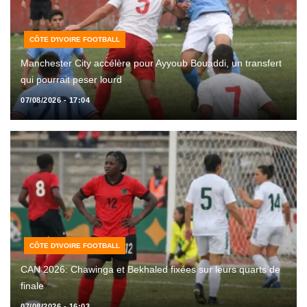
CÔTE D'IVOIRE FOOTBALL
Manchester City accélère pour Ayyoub Bouaddi, un transfert
qui pourrait peser lourd
07/08/2026 - 17:04
CÔTE D'IVOIRE FOOTBALL
CAN 2026: Chawinga et Bekhaled fixées sur leurs quarts de
finale
07/08/2026 - 16:03